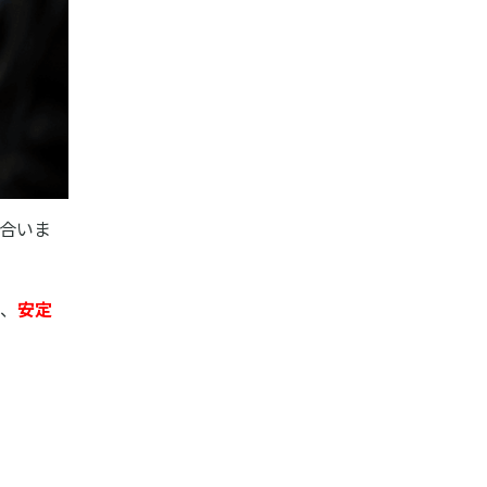
合いま
め、
安定