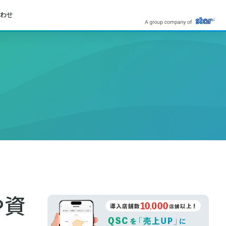
わせ
や資