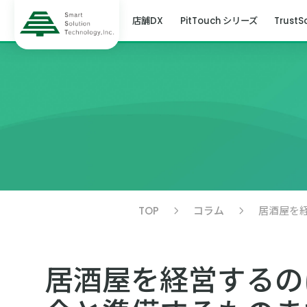
店舗DX
PitTouch シリーズ
TrustS
TOP
コラム
居酒屋を
居酒屋を経営するの