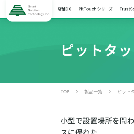
店舗DX
PitTouch シリーズ
TrustS
ピットタッ
TOP
製品一覧
ピット
小型で設置場所を問
スに優れた