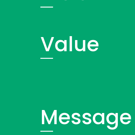
Value
Message