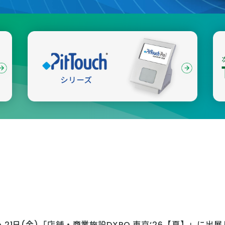
)・21日(金)「店舗・商業施設DXPO 東京‘26【夏】」に出