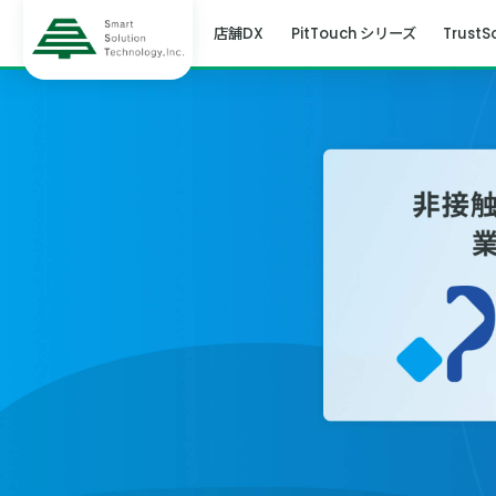
店舗DX
PitTouch シリーズ
TrustS