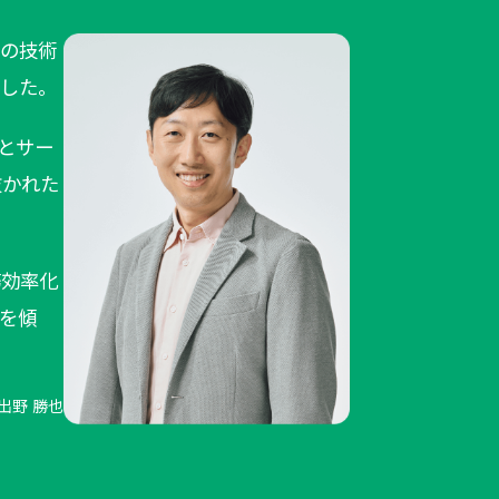
自の技術
ました。
とサー
抜かれた
務効率化
を傾
出野 勝也