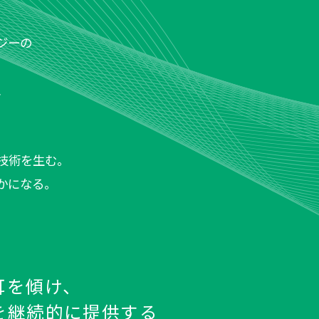
ジーの
、
技術を生む。
かになる。
耳を傾け、
を継続的に提供する