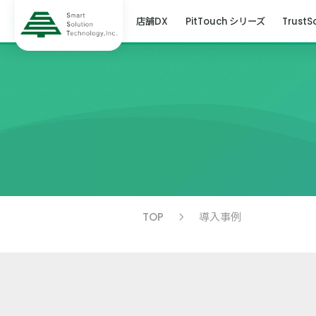
店舗DX
PitTouch シリーズ
TrustS
TOP
導入事例