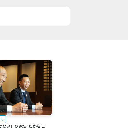
クル
けない」QSC。だからこ