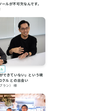
ツールが不可欠なんです。
様
クル
クができていない」という現
ロクル との出会い
（ブラン） 様