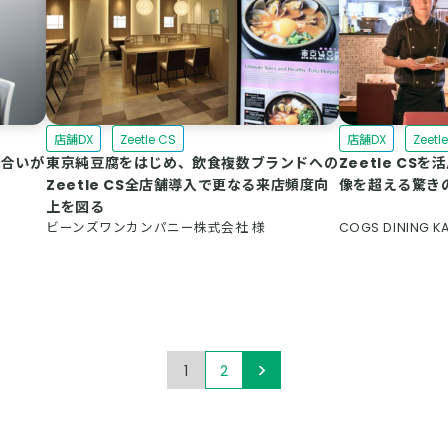
店舗DX
Zeetle CS
店舗DX
Zeetl
味合いが
東京純豆腐をはじめ、飲食複数ブランドへの
Zeetle C
Zeetle CS全店舗導入で更なる来店頻度向
像を超える驚き
上を図る
ビーンズワンカンパニー株式会社 様
COGS DINING K
1
2