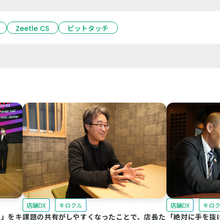
Zeetle CS
ピットタッチ
店舗DX
キロクル
店舗DX
キロ
り」をキ
課題の共有がしやすくなったことで、店長た
「絶対に手を抜