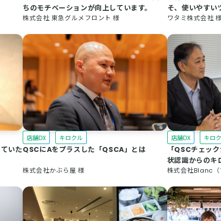
ちのモチベーションが向上しています。
そ、使いやすい
株式会社 東急グルメフロント 様
ワタミ株式会社 
店舗DX
キロクル
店舗DX
キロ
していた
QSCにAをプラスした「QSCA」とは
「QSCチェッ
状認識からのキ
株式会社かぶら屋 様
株式会社Blanc