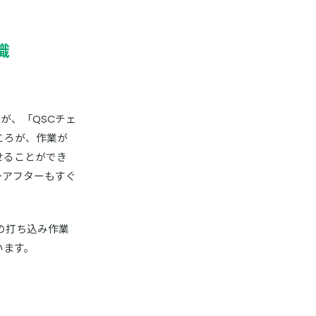
識
が、「QSCチェ
ころが、作業が
せることができ
ーアフターもすぐ
の打ち込み作業
います。