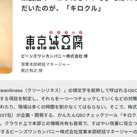
だいたのが、「キロクル」
ビーンズワンカンパニー株式会社 様
営業本部統括マネージャー
尾辻和之 様
「Cleanliness（クリーンリネス）」の頭文字を総称して呼ばれるQ
関する項目を制定し、それらを一つ一つチェックしていくなどの対
にわたり、現場は多くの時間を割かなくてはならない。そこで、株
ST社）が企画・開発する、かんたんQSCチェックツール「キロ
に。クラウド上で本部との情報共有も容易で、すばやい改善に役立
開するビーンズワンカンパニー株式会社営業本部統括マネージャー