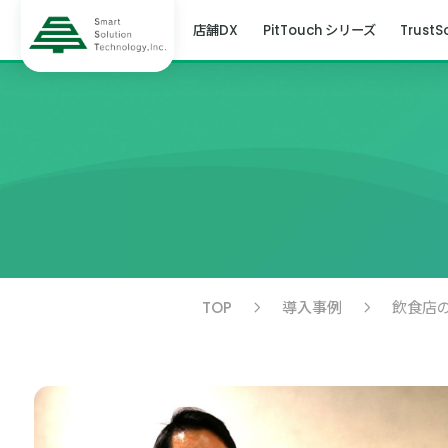
店舗DX
PitTouch シリーズ
TrustS
TOP
導入事例
飲食店