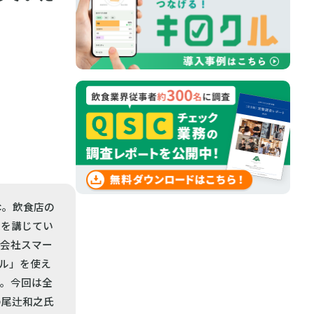
SC。飲食店の
策を講じてい
式会社スマー
クル」を使え
つ。今回は全
の尾辻和之氏