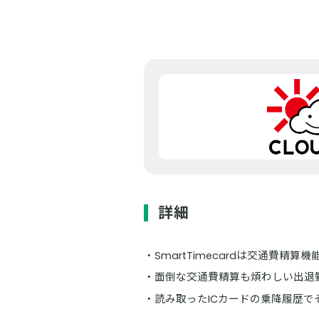
詳細
SmartTimecardは交通費精
面倒な交通費精算も煩わしい出退勤
読み取ったICカードの乗降履歴