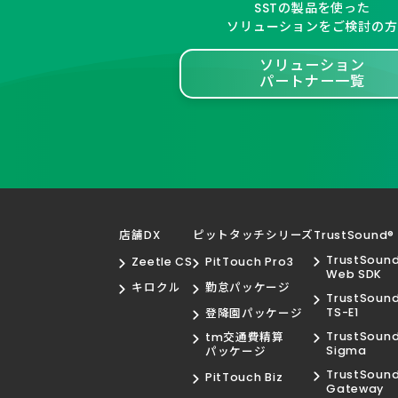
SSTの製品を使った
ソリューションをご検討の方
ソリューション
パートナー一覧
店舗DX
ピットタッチシリーズ
TrustSound®
TrustSoun
Zeetle CS
PitTouch Pro3
Web SDK
キロクル
勤怠パッケージ
TrustSoun
TS-E1
登降園パッケージ
TrustSoun
tm交通費精算
Sigma
パッケージ
TrustSoun
PitTouch Biz
Gateway