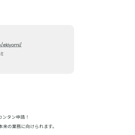
p/ekiyomi/
ヨミ
けカンタン申請！
本来の業務に向けられます。