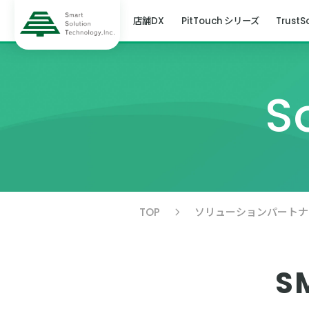
店舗DX
PitTouch シリーズ
TrustS
S
TOP
ソリューションパートナ
S