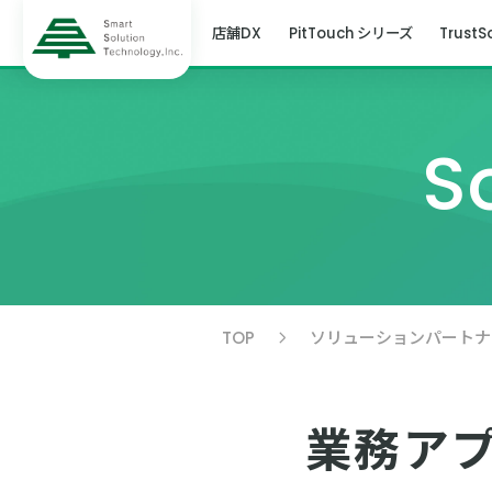
店舗DX
PitTouch シリーズ
TrustS
S
TOP
ソリューションパートナ
業務アプ