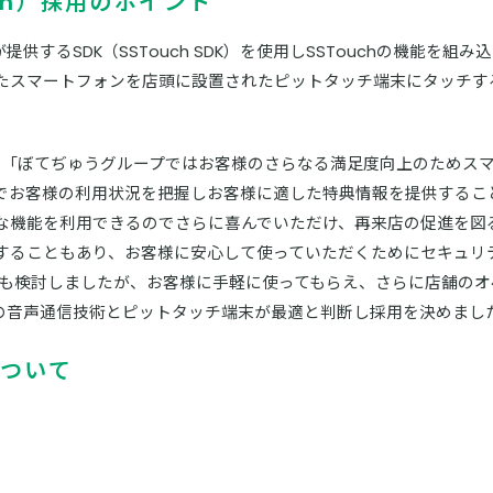
ch）採用のポイント
提供するSDK（SSTouch SDK）を使用しSSTouchの機能を
たスマートフォンを店頭に設置されたピットタッチ端末にタッチす
は「ぼてぢゅうグループではお客様のさらなる満足度向上のためス
でお客様の利用状況を把握しお客様に適した特典情報を提供するこ
な機能を利用できるのでさらに喜んでいただけ、再来店の促進を図
することもあり、お客様に安心して使っていただくためにセキュリ
入等も検討しましたが、お客様に手軽に使ってもらえ、さらに店舗の
Tの音声通信技術とピットタッチ端末が最適と判断し採用を決めまし
ついて