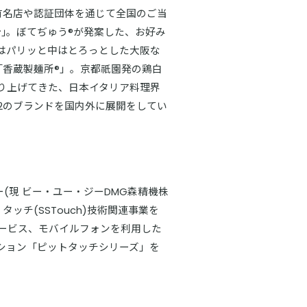
有名店や認証団体を通じて全国のご当
｣。ぼてぢゅう®が発案した、お好み
はパリッと中はとろっとした大阪な
「香蔵製麺所®」。京都祇園発の鶏白
り上げてきた、日本イタリア料理界
現在12のブランドを国内外に展開をしてい
ー(現 ビー・ユー・ジーDMG森精機株
ッチ(SSTouch)技術関連事業を
サービス、モバイルフォンを利用した
ション「ピットタッチシリーズ」を