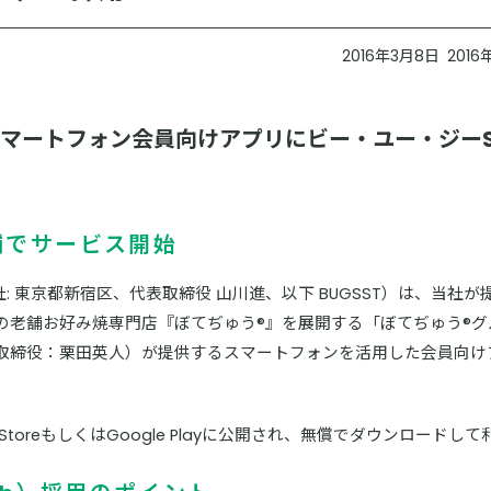
2016年3月8日
201
スマートフォン会員向けアプリにビー・ユー・ジーS
舗でサービス開始
: 東京都新宿区、代表取締役 山川進、以下 BUGSST）は、当社が提
の老舗お好み焼専門店『ぼてぢゅう®』を展開する「ぼてぢゅう®グ
取締役：栗田英人）が提供するスマートフォンを活用した会員向け
。
toreもしくはGoogle Playに公開され、無償でダウンロードし