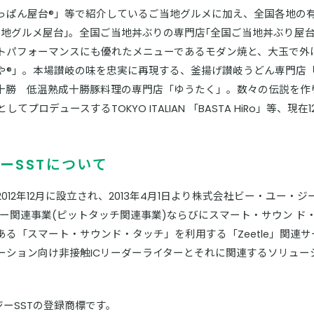
てっぱん屋台®」等で紹介しているご当地グルメに加え、全国各地の
地グルメ屋台｣。全国ご当地丼ぶりの専門店｢全国ご当地丼ぶり屋台
トパフォーマンスにも優れたメニューであるモダン焼と、大玉で外
や®」。本場讃岐の味を忠実に再現する、釜揚げ讃岐うどん専門店
十勝 低温熟成十勝豚料理の専門店「ゆうたく」。数々の伝説を作
てプロデュースするTOKYO ITALIAN 「BASTA HiRo」等、
ーSSTについて
12年12月に設立され、2013年4月1日より株式会社ビー・ユー・ジ
ー関連事業(ピットタッチ関連事業)ならびにスマート・サウン ド・タ
る「スマート・サウンド・タッチ」を利用する「Zeetle」関連
ーション向け非接触ICリーダーライターとそれに関連するソリュー
・ジーSSTの登録商標です。