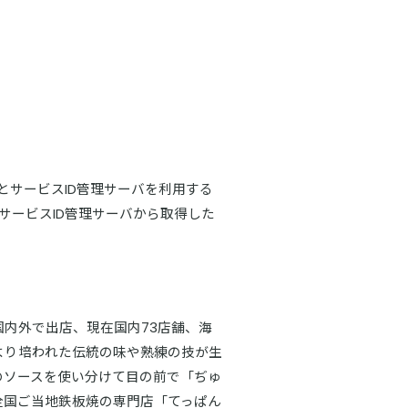
スIDとサービスID管理サーバを利用する
STサービスID管理サーバから取得した
国内外で出店、現在国内73店舗、海
より培われた伝統の味や熟練の技が生
のソースを使い分けて目の前で「ぢゅ
全国ご当地鉄板焼の専門店「てっぱん