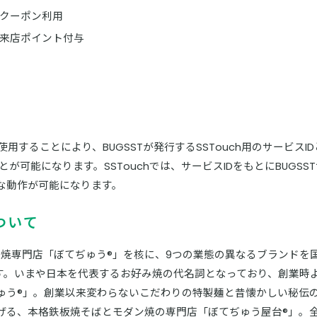
クーポン利用
来店ポイント付与
リ
DKを使用することにより、BUGSSTが発行するSSTouch用のサービ
とが可能になります。SSTouchでは、サービスIDをもとにBUGS
な動作が可能になります。
ついて
焼専門店「ぼてぢゅう®」を核に、9つの業態の異なるブランドを
ます。いまや日本を代表するお好み焼の代名詞となっており、創業時
ゅう®」。創業以来変わらないこだわりの特製麺と昔懐かしい秘伝
げる、本格鉄板焼そばとモダン焼の専門店「ぼてぢゅう屋台®」。