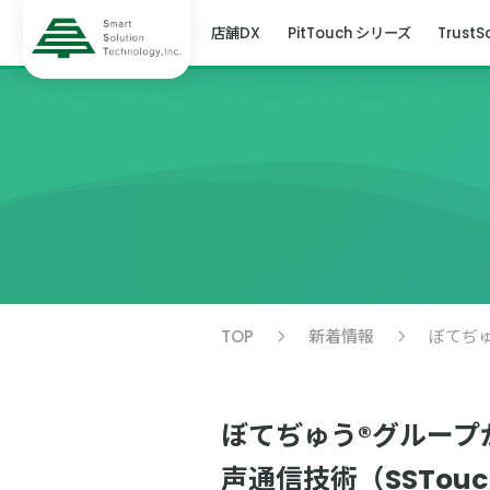
店舗DX
PitTouch シリーズ
TrustS
TOP
新着情報
ぼてぢゅう®グループ
声通信技術（SSTou