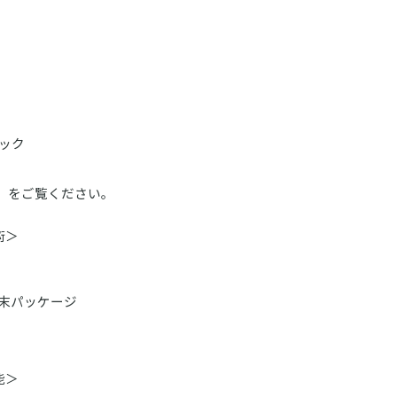
ック
」をご覧ください。
術＞
端末パッケージ
能＞