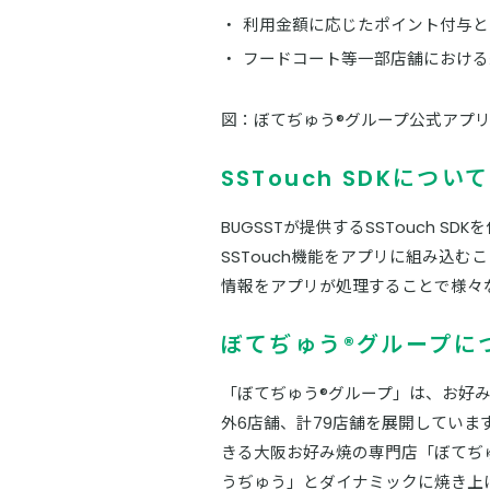
利用金額に応じたポイント付与と
フードコート等一部店舗における
図：ぼてぢゅう®グループ公式アプ
SSTouch SDKについて
BUGSSTが提供するSSTouch S
SSTouch機能をアプリに組み込むこ
情報をアプリが処理することで様々
ぼてぢゅう®グループに
「ぼてぢゅう®グループ」は、お好み
外6店舗、計79店舗を展開してい
きる大阪お好み焼の専門店「ぼてぢ
うぢゅう」とダイナミックに焼き上