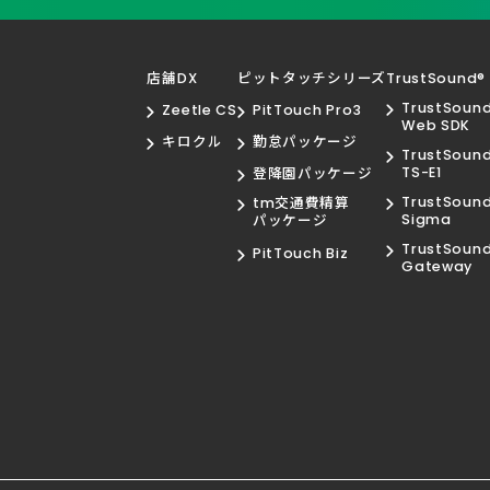
店舗DX
ピットタッチシリーズ
TrustSound®
TrustSoun
Zeetle CS
PitTouch Pro3
Web SDK
キロクル
勤怠パッケージ
TrustSoun
TS-E1
登降園パッケージ
TrustSoun
tm交通費精算
Sigma
パッケージ
TrustSoun
PitTouch Biz
Gateway