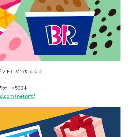
ギフト』が当たる☆☆
分 ×500本
d.com/netgift/