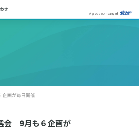
わせ
も６企画が毎日開催
抽選会 9月も６企画が