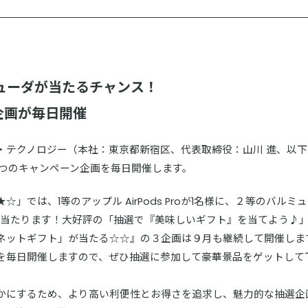
ューダが当たるチャンス！
６企画が毎日開催
テクノロジー（本社：東京都新宿区、代表取締役：山川 進、以下 
も6つのキャンペーン企画を毎日開催します。
」では、1等のアップル AirPods Proが1名様に、２等のバルミ
様に当たります！大好評の「抽選で『美味しいギフト』を当てよう♪
ネットギフト」が当たる☆☆』の３企画は９月も継続して開催します
を毎日開催しますので、ぜひ抽選に参加して豪華景品をゲットして
を豊かにするため、より高い利便性とお得さを追求し、魅力的な抽選