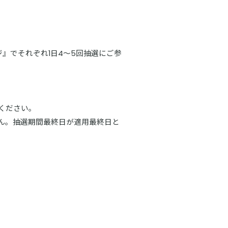
』でそれぞれ1日4～5回抽選にご参
ください。
ん。抽選期間最終日が適用最終日と