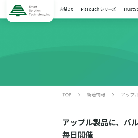
店舗DX
PitTouch シリーズ
TrustS
TOP
新着情報
アップル
アップル製品に、バル
毎日開催