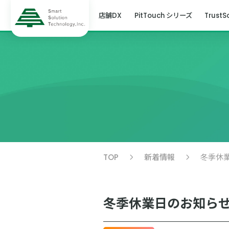
店舗DX
PitTouch シリーズ
TrustS
TOP
新着情報
冬季休
冬季休業日のお知ら