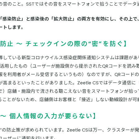
の音のこと。SSTではその音をスマートフォンで拾うことでデータ
ルスの「感染防止」と感染後の「拡大防止」の両方を有効にし、その上
ートします。
防止 〜 チェックインの際の“密”を防ぐ】
導している新型コロナウイルス感染症関係通知システムは課題があ
活用したもの（ユーザーが施設側から提示されたQRコードを読み取り
報を利用者がメール受信するというもの）なのですが、QRコード
高まるといったことがありました。Zeetle CSではデータ通信
で）店舗・施設内で流される聴こえない音をスマートフォンが拾っ
ることがないため、店舗側はお客様と「接近」しない動線設計が可
〜 個人情報の入力が要らない】
”の防止策が求められています。Zeetle CSは万一、クラスター
ユーザーに通知を行います。