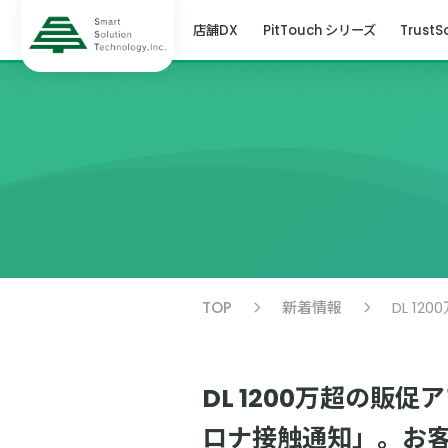
店舗DX
PitTouch シリーズ
TrustS
TOP
新着情報
DL 1200万超の販
ロナ接触通知」。お