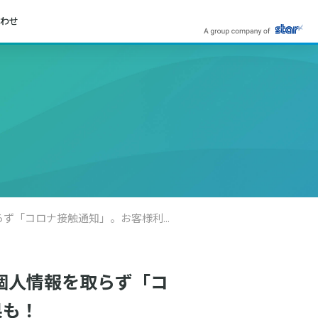
わせ
DL 1200万超の販促アプリが『対コロナ』にバージョンUP！ 個人情報を取らず「コロナ接触通知」。お客様利用の「ハードル」を下げ、販促効果も！
 個人情報を取らず「コ
果も！