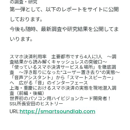
の調査・研究
第一弾として、以下のレポートをサイトに公開
しております。
今後も随時、最新調査や研究結果を公開してま
いります。
スマホ決済利用率 主要都市ですら4人に1人 〜調
査結果から読み解くキャッシュレスの突破口～
「使っているスマホ決済サービス＆場所」を徹底調
査 〜浮き彫りになった”ユーザー置き去り”の実態〜
「音声アシスタント」から「スマートスピーカー」
へ 広がる「音」のインターフェース
上海・重慶におけるスマホ決済の実態を現地潜入調
査（前編・後編）
世界初のパソコン用ハイビジョンカード開発者！
SSL所長安田のヒストリー
URL:
https://smartsoundlab.com