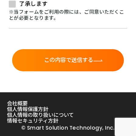
了承します
に当社の人事情報として利用いたしま
※当フォームをご利用の際には、ご同意いただくこ
す。
とが必要となります。
4. 個人情報の開示等の請求
ご本人様は、当社に対して本件に関する
個人情報の開示等に関して、下記の当社
窓口に申し出ることができます。その
際、当社はお客様ご本人を確認させてい
ただいたうえで、合理的な期間内に対応
いたします。
〒162-0825 東京都新宿区神楽坂1丁目
会社概要
15番神楽坂1丁目ビル8F
個人情報保護方針
株式会社スマート・ソリューション・テ
個人情報の取り扱いについて
情報セキュリティ方針
クノロジー 個人情報問合せ窓口
© Smart Solution Technology, Inc.
メールアドレス：privacy@sstinc.co.jp